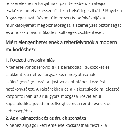
felszerelésnek a forgalmas ipari terekben; stratégiai
eszközök, amelyek ésszerűsítik a belső logisztikát. Előnyeik a
függőleges szállításon túlmenően is befolyásolják a
munkafolyamat megbízhatóságát, a személyzet biztonságát
és a hosszú távú működési költségek csökkentését.
Miért elengedhetetlenek a teherfelvonók a modern
működéshez?
1. Fokozott anyagáramlás
A teherfelvonók lerövidítik a berakodási időközöket és
csökkentik a nehéz tárgyak kézi mozgatásának
szükségességét, ezáltal javítva az általános kezelési
hatékonyságot. A raktárakban és a kiskereskedelmi elosztó
központokban az áruk gyors mozgása közvetlenül
kapcsolódik a jövedelmezőséghez és a rendelési ciklus
sebességéhez.
2. Az alkalmazottak és az áruk biztonsága
A nehéz anyagok kézi emelése kockázatnak teszi ki a