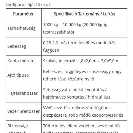
konfigurációját tükrözi:
Paraméter
Specifikáció Tartomány / Leírás
1000 kg – 10 000 kg (20 000 kg-ig
Terhelhetőség
testreszabható)
0,25-1,0 m/s terheléstől és modelltől
Sebesség
függően
Kabin méretei
Szokás; jellemző: 1,8×2,0 m – 3,0×5,0 m
Kétrészes, függőleges csúszó vagy nagy
Ajtó típusa
teherbírású középre nyíló
Sebességváltó nélküli vontatás /
Hajtásrendszer
hajtóműves vontatás / hidraulikus
VVVF vezérlés, mikroszámítógépes
Vezérlőrendszer
diszpécsere, több módú csoportvezérlés
Biztonsági
Túlterhelés elleni védelem, vészleállító,