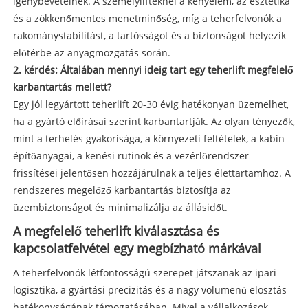
igénybevételnek. A személylifteknél a kényelem, az esztétika
és a zökkenőmentes menetminőség, míg a teherfelvonók a
rakománystabilitást, a tartósságot és a biztonságot helyezik
előtérbe az anyagmozgatás során.
2. kérdés: Általában mennyi ideig tart egy teherlift megfelelő
karbantartás mellett?
Egy jól legyártott teherlift 20-30 évig hatékonyan üzemelhet,
ha a gyártó előírásai szerint karbantartják. Az olyan tényezők,
mint a terhelés gyakorisága, a környezeti feltételek, a kabin
építőanyagai, a kenési rutinok és a vezérlőrendszer
frissítései jelentősen hozzájárulnak a teljes élettartamhoz. A
rendszeres megelőző karbantartás biztosítja az
üzembiztonságot és minimalizálja az állásidőt.
A megfelelő teherlift kiválasztása és
kapcsolatfelvétel egy megbízható márkával
A teherfelvonók létfontosságú szerepet játszanak az ipari
logisztika, a gyártási precizitás és a nagy volumenű elosztás
hatékonyságának támogatásában. Mivel a vállalkozások