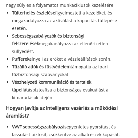
nagy súly és a folyamatos munkaciklusok kezelésére:
Túlterhelés észlelése
figyelmezteti a kezelőket, és
megakadályozza az aktiválást a kapacitás túllépése
esetén.
Sebességszabályozók és biztonsági
felszerelések
megakadályozza az ellenőrizetlen
süllyedést.
Pufferek
elnyeli az erőket a vészleállítások során.
Tűzálló ajtók és füstvédelem
támogatja az ipari
tűzbiztonsági szabványokat.
Vészhelyzeti kommunikáció és tartalék
tápellátás
biztosítsa a biztonságos evakuálást a
kimaradások idején.
Hogyan javítja az intelligens vezérlés a működési
áramlást?
VVVF sebességszabályozás
egyenletes gyorsítást és
lassulást biztosít, csökkentve az alkatrészek kopását.