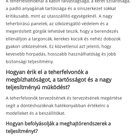
A teherfelvonóknál a kabin falvastagsága, a keret szilárdsága,
a padló anyagának tartóssága és a sínszerkezet sokkal
kritikusabb, mint az utasszállító egységeknél. A nagy
teherbírású panelek, az ütközésgátló védelem és a
megerősített görgők lehetővé teszik, hogy a berendezés
ellenálljon a targoncák, kerekes kocsik és nehéz dobozok
gyakori ütközésének. Ez közvetlenül azt jelenti, hogy
kevesebb horpadás, hosszabb használhatóság és jobb
biztonsági teljesítmény.
Hogyan érik el a teherfelvonók a
megbízhatóságot, a tartósságot és a nagy
teljesítményű működést?
A teherfelvonók tervezésének és tervezésének megértése
segít a döntéshozóknak hatékonyabban értékelni a
modelleket és a beszállítókat.
Hogyan befolyásolják a meghajtórendszerek a
teljesítményt?