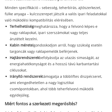
Minden specifikáció – sebesség, teherbírás, ajtószerkezet,
fülke anyaga – kulcsszerepet játszik a valós ipari feladatokkal
való működési kompatibilitás elérésében.
Terhelhetőség
meghatározza, hogy a felvonó képes-e
nagy raklapokat, ipari szerszámokat vagy teljes
árutételt kezelni.
Kabin méretei
gondoskodjon arról, hogy szükség esetén
targoncák vagy raklapemelők beférjenek.
Hajtásrendszerek
befolyásolja az utazás simaságát, az
energiahatékonyságot és a hosszú távú karbantartási
ciklusokat.
Irányító rendszerek
támogatja a többliftes diszpécseret,
ami elengedhetetlen a nagy logisztikai
csomópontokban, ahol több teherfelvonó működik
egyidejűleg.
Miért fontos a szerkezeti megerősítés?