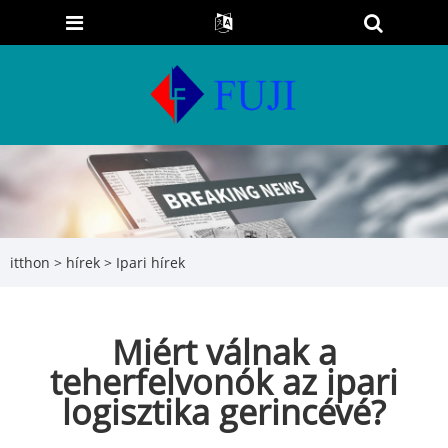
itthon
>
hírek
>
Ipari hírek
Miért válnak a
teherfelvonók az ipari
logisztika gerincévé?