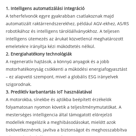
1. Intelligens automatizálási integráció
A teherfelvonók egyre gyakrabban csatlakoznak majd
automatizált raktárrendszerekhez, például AGV-ekhez, AS/RS
robotikához és intelligens tárolóállványokhoz. A teljesen
intelligens ütemezés az árukat közvetlenül meghatározott
emeletekre irányítja kézi működtetés nélkül.
2. Energiahatékony technológiák
A regeneratív hajtások, a könnyű anyagok és a jobb
motorhatékonyság csökkenti a működési energiafogyasztást
– ez alapvető szempont, mivel a globális ESG irányelvek
szigorodnak.
3. Prediktív karbantartás IoT használatával
A motorokba, sínekbe és ajtókba beépített érzékelők
folyamatosan nyomon követik a teljesítménymutatókat. A
mesterséges intelligencia által támogatott előrejelző
modellek megelőzik a meghibásodásokat, mielőtt azok
bekövetkeznének, javítva a biztonságot és meghosszabbítva