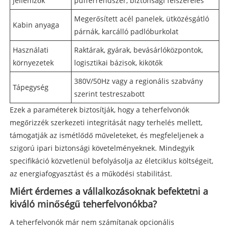
jellemzők
pufferrendszer, biztonsági felszerelés
Megerősített acél panelek, ütközésgátló
Kabin anyaga
párnák, karcálló padlóburkolat
Használati
Raktárak, gyárak, bevásárlóközpontok,
környezetek
logisztikai bázisok, kikötők
380V/50Hz vagy a regionális szabvány
Tápegység
szerint testreszabott
Ezek a paraméterek biztosítják, hogy a teherfelvonók
megőrizzék szerkezeti integritását nagy terhelés mellett,
támogatják az ismétlődő műveleteket, és megfeleljenek a
szigorú ipari biztonsági követelményeknek. Mindegyik
specifikáció közvetlenül befolyásolja az életciklus költségeit,
az energiafogyasztást és a működési stabilitást.
Miért érdemes a vállalkozásoknak befektetni a
kiváló minőségű teherfelvonókba?
A teherfelvonók már nem számítanak opcionális