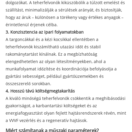
dolgozókat. A teherfelvonók kiküszöbölik a túlzott emelést és
szállítást, minimalizálják a sérülések arányát, és biztosítják,
hogy az áruk – különösen a törékeny vagy értékes anyagok –
érintetlenül érjenek célba.
3. Konzisztencia az ipari folyamatokban
A targoncákkal és a kézi kocsikkal ellentétben a
teherfelvonók kiszámítható utazási időt és stabil
rakománytartást kínálnak. Ez a megbízhatóság
elengedhetetlen az olyan létesítményekben, ahol a
munkafolyamat időzítése és koordinációja befolyásolja a
gyártási sebességet, például gyártóüzemekben és
összeszerelő sorokban.
4. Hosszú távú költségmegtakarítás
A kiváló minőségű teherfelvonók csökkentik a meghibásodási
gyakoriságot, a karbantartási költségeket és az
energiafogyasztást olyan fejlett hajtásrendszerek révén, mint
a VVVF vezérlés és a regeneratív hajtások.
Miért számítanak a műszaki paraméterek?