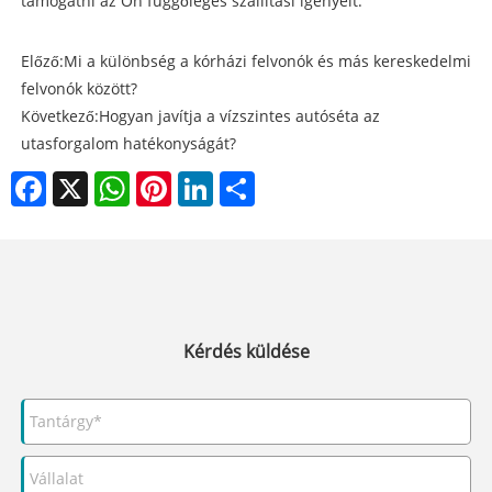
támogatni az Ön függőleges szállítási igényeit.
Előző:
Mi a különbség a kórházi felvonók és más kereskedelmi
felvonók között?
Következő:
Hogyan javítja a vízszintes autóséta az
utasforgalom hatékonyságát?
Facebook
X
WhatsApp
Pinterest
LinkedIn
Share
Kérdés küldése