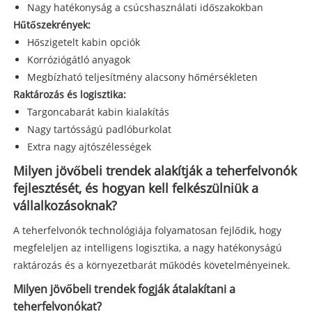
Nagy hatékonyság a csúcshasználati időszakokban
Hűtőszekrények:
Hőszigetelt kabin opciók
Korróziógátló anyagok
Megbízható teljesítmény alacsony hőmérsékleten
Raktározás és logisztika:
Targoncabarát kabin kialakítás
Nagy tartósságú padlóburkolat
Extra nagy ajtószélességek
Milyen jövőbeli trendek alakítják a teherfelvonók
fejlesztését, és hogyan kell felkészülniük a
vállalkozásoknak?
A teherfelvonók technológiája folyamatosan fejlődik, hogy
megfeleljen az intelligens logisztika, a nagy hatékonyságú
raktározás és a környezetbarát működés követelményeinek.
Milyen jövőbeli trendek fogják átalakítani a
teherfelvonókat?