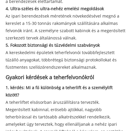
a berendezések élettartamát.
4. Ultra-széles és ultra-nehéz emelési megoldások
Az ipari berendezések méretének növekedésével megnő a
kereslet a 15-30 tonnás rakományok szállítására alkalmas
felvonók iránt. A személyre szabott kabinok és a megerősített
szerkezeti tervek általánossá válnak.
5. Fokozott biztonsági és tűzvédelmi szabványok
A kereskedelmi épületek teherfelvonói továbbfejlesztett
tűzálló anyagokat, többrétegű biztonsági protokollokat és
füstmentes szellőzőrendszereket alkalmaznak.
Gyakori kérdések a teherfelvonókról
1. kérdés: Mi a fő különbség a teherlift és a személylift
között?
A teherliftet elsősorban áruszállításra tervezték.
Megerősített kabinnal, erősebb ajtókkal, nagyobb
teherbírással és tartósabb alkatrészekkel rendelkezik,
amelyeket úgy terveztek, hogy ellenálljanak a nehéz ipari