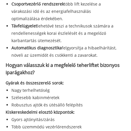
Csoportvezérlő rendszerek
több lift kezelése a
várakozási idő és az energiafelhasználás
optimalizálása érdekében.
Távfelügyelet
lehetővé teszi a technikusok számára a
rendellenességek korai észlelését és a megelőző
karbantartás ütemezését.
Automatikus diagnosztika
felgyorsítja a hibaelhárítást,
növeli az üzemidőt és csökkenti a zavarokat.
Hogyan válasszuk ki a megfelelő teherliftet bizonyos
iparágakhoz?
Gyárak és összeszerelő sorok:
Nagy terhelhetőség
Szélesebb kabinméretek
Robusztus ajtók és ütésálló felépítés
Kiskereskedelmi elosztó központok:
Gyors ajtónyitás/zárás
Több üzemmódú vezérlőrendszerek