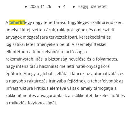
●
2025-11-26
●
4
●
Hagyj üzenetet
A
teherlift
egy nagy teherbírású függőleges szállítórendszer,
amelyet kifejezetten áruk, raklapok, gépek és ömlesztett
anyagok mozgatására terveztek ipari, kereskedelmi és
logisztikai létesítményeken belül. A személyliftekkel
ellentétben a teherfelvonók a tartósság, a
rakománystabilitás, a biztonság növelése és a folyamatos,
nagy intenzitású használat melletti hatékonyság köré
épülnek. Ahogy a globális ellátási láncok az automatizálás és
a nagyobb raktározás irányába fejlődnek, a teherfelvonók az
infrastruktúra kritikus elemévé váltak, amely támogatja a
zökkenőmentes anyagáramlást, a csökkentett kezelési időt és
a működés folytonosságát.