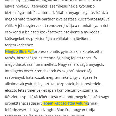
egyre növekvő igényekkel szembesülnek a gyorsabb,
biztonságosabb és automatizáltabb anyagmozgatás iránt, a
megbízható teherlift-partner kiválasztása kulcsfontosságúvá
válik. A jól megtervezett rendszer javítja a munkafolyamatot,
csökkenti a baleseti kockázatokat, csökkenti a működési
költségeket, és pozícionálja a vállalatot a jövőbeni
terjeszkedéshez.
Ningbo Blue Fuji
professzionális gyártó, aki elkötelezett a
tartós, biztonságos és technológiailag fejlett teherlift-
megoldások szállítása mellett. Nagy szilárdságú anyagok,
intelligens vezérlőrendszerek és szigorú biztonsági
szabványok határozzák meg termékeit, így világszerte
alkalmasak gyárak, logisztikai központok, kiskereskedelmi
elosztó létesítmények és ipari komplexumok számára.
Részletes specifikációkért, testreszabott megoldásokért vagy
projekttanácsadásért,
lépjen kapcsolatba velünk
annak
felfedezésére, hogy a Ningbo Blue Fuji hogyan tudja