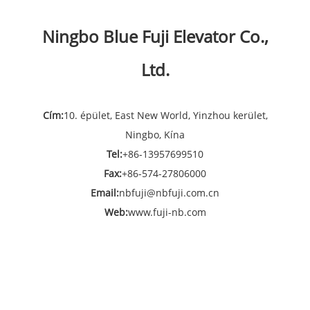
Ningbo Blue Fuji Elevator Co.,
Ltd.
Cím:
10. épület, East New World, Yinzhou kerület,
Ningbo, Kína
Tel:
+86-13957699510
Fax:
+86-574-27806000
Email:
nbfuji@nbfuji.com.cn
Web:
www.fuji-nb.com