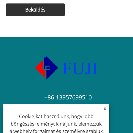
Beküldés
+86-13957699510
X
nbfuji@nbfuji.com.cn
Cookie-kat használunk, hogy jobb
böngészési élményt kínáljunk, elemezzük
a webhely forgalmát és személyre szabjuk