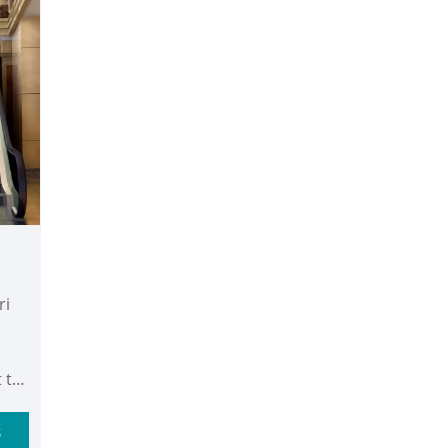
ás
létesítményekbe, mint
például metróállomások,
autóbusz-csomópontok és
más nagy forgalmú
közlekedési helyek. Nagy
teherbírású, 35 fokos
t-
tömegközlekedési
mozgólépcsőinket Délkelet-
Ázsia és Európa számos
országába és régiójába
ján.
exportálják, és ügyfeleinktől
pozitív visszajelzéseket
kapunk.
ri
 tíz
s