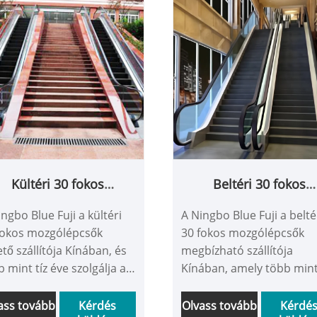
felek kényelmesebb és
szupermarketekben és m
ezetesebb vásárlási
bevásárlóközpontokban,
ényben részesülhetnek.
hozzájárulva a nagy
nyilvános helyek
modernizálásához
világszerte. 35 fokos
mozgólépcsőinket Délkele
Ázsia és Európa számos
országába és régiójába
exportálják, ügyfeleink
pozitív visszajelzései alap
Kültéri 30 fokos
Beltéri 30 fokos
mozgólépcső
mozgólépcső
ngbo Blue Fuji a kültéri
A Ningbo Blue Fuji a belté
fokos mozgólépcsők
30 fokos mozgólépcsők
tő szállítója Kínában, és
megbízható szállítója
 mint tíz éve szolgálja az
Kínában, amely több mint
rágat. Termékünk egy
éve szolgálja az ipart.
ékony, kényelmes, szép,
Termékeink igényesek és
ass tovább
Kérdés
Olvass tovább
Kérdé