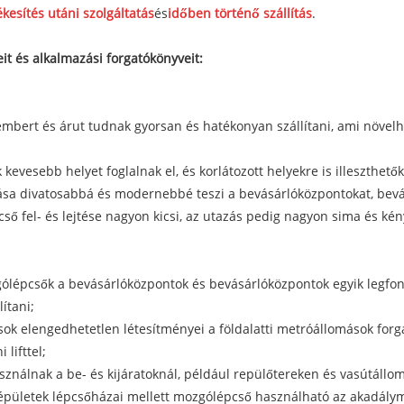
ékesítés utáni szolgáltatás
és
időben történő szállítás
.
it és alkalmazási forgatókönyveit:
bert és árut tudnak gyorsan és hatékonyan szállítani, ami növelh
kevesebb helyet foglalnak el, és korlátozott helyekre is illeszthetők
tása divatosabbá és modernebbé teszi a bevásárlóközpontokat, bev
 fel- és lejtése nagyon kicsi, az utazás pedig nagyon sima és ké
ólépcsők a bevásárlóközpontok és bevásárlóközpontok egyik legfon
ítani;
k elengedhetetlen létesítményei a földalatti metróállomások for
 lifttel;
nálnak a be- és kijáratoknál, például repülőtereken és vasútállom
özépületek lépcsőházai mellett mozgólépcső használható az akadály