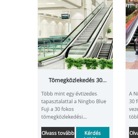
ügy
Európa. Biztos lehet benne,
élv
hogy liftet vásárol a
élm
gyárunkból, és a legjobb
értékesítés utáni
szolgáltatást és időben
történő kézbesítést kínáljuk
Önnek.
Tömegközlekedés 30
fokos mozgólépcső
Több mint egy évtizedes
A Ni
tapasztalattal a Ningbo Blue
30 
Fuji a 30 fokos
veze
tömegközlekedési
több
mozgólépcsők megbízható
ipa
szállítója Kínában.
hat
Olvass tovább
Kérdés
Olv