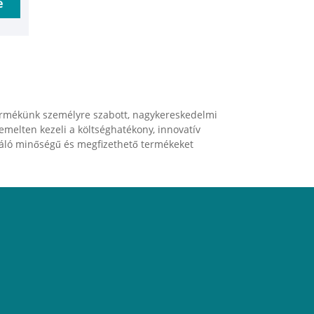
e
n
 termékünk személyre szabott, nagykereskedelmi
iemelten kezeli a költséghatékony, innovatív
 új
iváló minőségű és megfizethető termékeket
kat
 és
nket