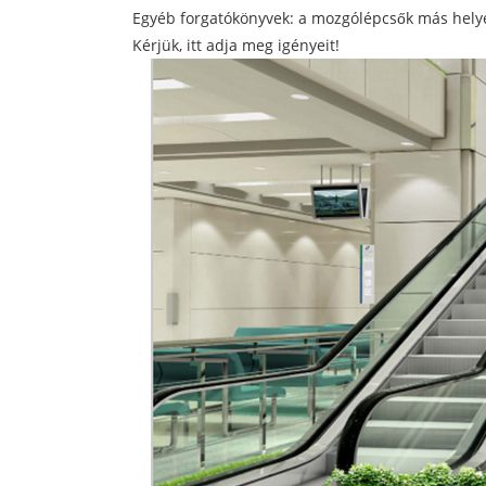
Egyéb forgatókönyvek: a mozgólépcsők más helye
Kérjük, itt adja meg igényeit!