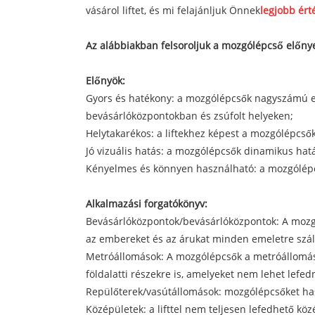
vásárol liftet, és mi felajánljuk Önnek
legjobb ért
Az alábbiakban felsoroljuk a mozgólépcső előnye
Előnyök:
Gyors és hatékony: a mozgólépcsők nagyszámú em
bevásárlóközpontokban és zsúfolt helyeken;
Helytakarékos: a liftekhez képest a mozgólépcsők 
Jó vizuális hatás: a mozgólépcsők dinamikus ha
Kényelmes és könnyen használható: a mozgólépcső
Alkalmazási forgatókönyv:
Bevásárlóközpontok/bevásárlóközpontok: A mozg
az embereket és az árukat minden emeletre száll
Metróállomások: A mozgólépcsők a metróállomáso
földalatti részekre is, amelyeket nem lehet lefedni
Repülőterek/vasútállomások: mozgólépcsőket hasz
Középületek: a lifttel nem teljesen lefedhető k