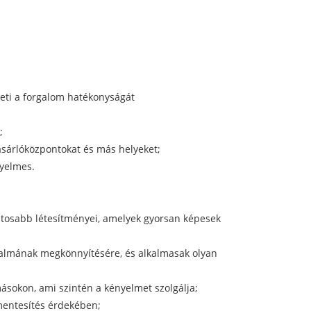
eti a forgalom hatékonyságát
;
ásárlóközpontokat és más helyeket;
nyelmes.
tosabb létesítményei, amelyek gyorsan képesek
galmának megkönnyítésére, és alkalmasak olyan
ásokon, ami szintén a kényelmet szolgálja;
mentesítés érdekében;