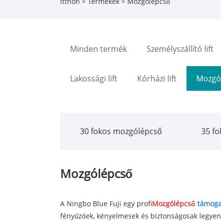
itthon
>
Termékek
> Mozgólépcső
Minden termék
Személyszállító lift
Lakossági lift
Kórházi lift
Mozgó
30 fokos mozgólépcső
35 f
Mozgólépcső
A Ningbo Blue Fuji egy profi
Mozgólépcső
támoga
fényűzőek, kényelmesek és biztonságosak legyene