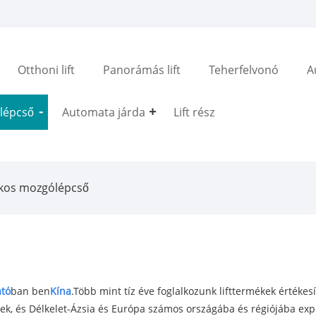
Otthoni lift
Panorámás lift
Teherfelvonó
A
lépcső
Automata járda
Lift rész
okos mozgólépcső
tó
ban ben
Kína
.Több mint tíz éve foglalkozunk lifttermékek értékes
k, és Délkelet-Ázsia és Európa számos országába és régiójába expo