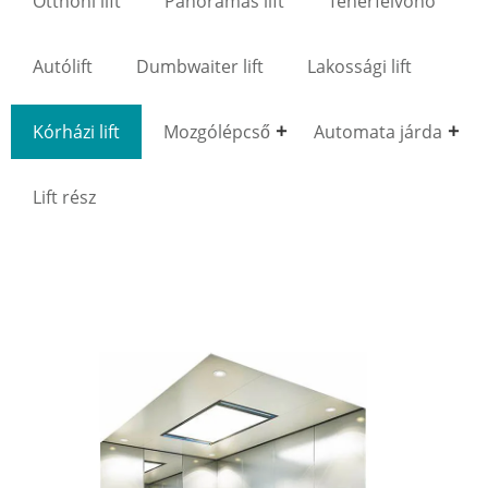
Otthoni lift
Panorámás lift
Teherfelvonó
Autólift
Dumbwaiter lift
Lakossági lift
Kórházi lift
Mozgólépcső
Automata járda
Lift rész