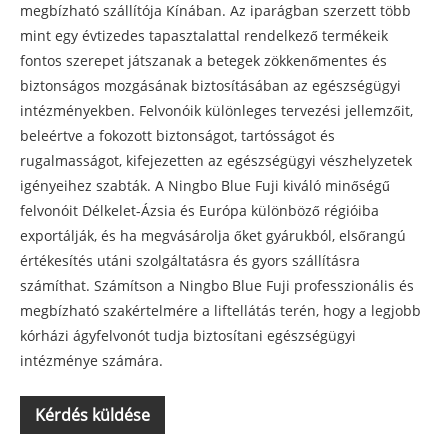
megbízható szállítója Kínában. Az iparágban szerzett több
mint egy évtizedes tapasztalattal rendelkező termékeik
fontos szerepet játszanak a betegek zökkenőmentes és
biztonságos mozgásának biztosításában az egészségügyi
intézményekben. Felvonóik különleges tervezési jellemzőit,
beleértve a fokozott biztonságot, tartósságot és
rugalmasságot, kifejezetten az egészségügyi vészhelyzetek
igényeihez szabták. A Ningbo Blue Fuji kiváló minőségű
felvonóit Délkelet-Ázsia és Európa különböző régióiba
exportálják, és ha megvásárolja őket gyárukból, elsőrangú
értékesítés utáni szolgáltatásra és gyors szállításra
számíthat. Számítson a Ningbo Blue Fuji professzionális és
megbízható szakértelmére a liftellátás terén, hogy a legjobb
kórházi ágyfelvonót tudja biztosítani egészségügyi
intézménye számára.
Kérdés küldése