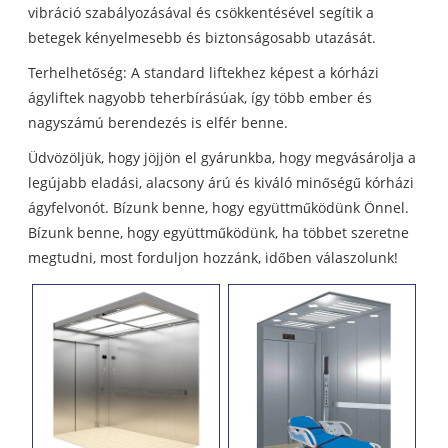
vibráció szabályozásával és csökkentésével segítik a
betegek kényelmesebb és biztonságosabb utazását.
Terhelhetőség: A standard liftekhez képest a kórházi
ágyliftek nagyobb teherbírásúak, így több ember és
nagyszámú berendezés is elfér benne.
Üdvözöljük, hogy jöjjön el gyárunkba, hogy megvásárolja a
legújabb eladási, alacsony árú és kiváló minőségű kórházi
ágyfelvonót. Bízunk benne, hogy együttműködünk Önnel.
Bízunk benne, hogy együttműködünk, ha többet szeretne
megtudni, most forduljon hozzánk, időben válaszolunk!