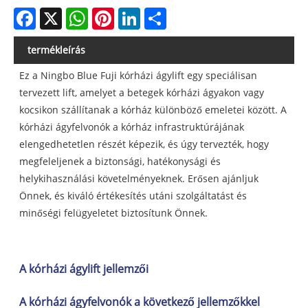
Facebook
X
WhatsApp
Pinterest
LinkedIn
Share
termékleírás
Ez a Ningbo Blue Fuji kórházi ágylift egy speciálisan
tervezett lift, amelyet a betegek kórházi ágyakon vagy
kocsikon szállítanak a kórház különböző emeletei között. A
kórházi ágyfelvonók a kórház infrastruktúrájának
elengedhetetlen részét képezik, és úgy tervezték, hogy
megfeleljenek a biztonsági, hatékonysági és
helykihasználási követelményeknek. Erősen ajánljuk
Önnek, és kiváló értékesítés utáni szolgáltatást és
minőségi felügyeletet biztosítunk Önnek.
A kórházi ágylift jellemzői
A kórházi ágyfelvonók a következő jellemzőkkel