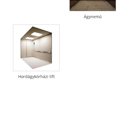
Ágynemű
Hordágykórházi lift