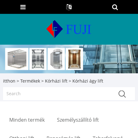
itthon
>
Termékek
>
Kórházi lift
> Kórházi ágy lift
Minden termék
Személyszállító lift